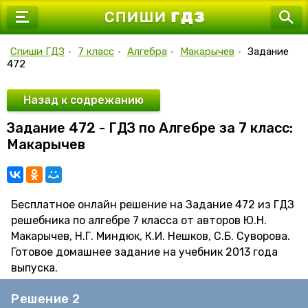
7 класс
8 класс
Спиши ГДЗ
•
7 класс
•
Алгебра
•
Макарычев
•
Задание
472
9 класс
10 класс
Назад к содрежанию
Задание 472 - ГДЗ по Алгебре за 7 класс:
11 класс
Макарычев
Бесплатное онлайн решение на Задание 472 из ГДЗ
решебника по алгебре 7 класса от авторов Ю.Н.
Макарычев, Н.Г. Миндюк, К.И. Нешков, С.Б. Суворова.
Готовое домашнее задание на учебник 2013 года
выпуска.
Решение 2