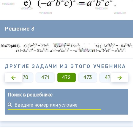
Решение 3
ДРУГИЕ ЗАДАЧИ ИЗ ЭТОГО УЧЕБНИКА
469
470
471
472
473
474
47
Поиск в решебнике