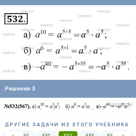
Решение 3
ДРУГИЕ ЗАДАЧИ ИЗ ЭТОГО УЧЕБНИКА
529
530
531
532
533
534
53