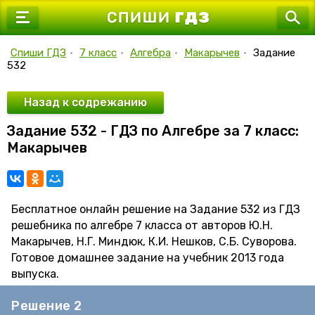
7 класс
8 класс
Спиши ГДЗ
•
7 класс
•
Алгебра
•
Макарычев
•
Задание
532
9 класс
10 класс
Назад к содрежанию
Задание 532 - ГДЗ по Алгебре за 7 класс:
11 класс
Макарычев
Бесплатное онлайн решение на Задание 532 из ГДЗ
решебника по алгебре 7 класса от авторов Ю.Н.
Макарычев, Н.Г. Миндюк, К.И. Нешков, С.Б. Суворова.
Готовое домашнее задание на учебник 2013 года
выпуска.
Решение 2