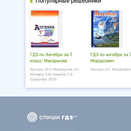
Популярные решебники
ГДЗ по Алгебре за 7
ГДЗ по алгебре за 7
класс: Макарычев
Мордкович
Авторы: Ю.Н. Макарычев, Н.Г.
Авторы: А.Г. Мордкович
Миндюк, К.И. Нешков, С.Б.
Суворова. 2013