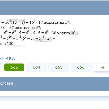
БНИКА
663
664
665
666
667