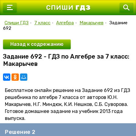
7 класс
8 класс
Спиши ГДЗ
•
7 класс
•
Алгебра
•
Макарычев
•
Задание
692
9 класс
10 класс
Назад к содрежанию
Задание 692 - ГДЗ по Алгебре за 7 класс:
11 класс
Макарычев
Бесплатное онлайн решение на Задание 692 из ГДЗ
решебника по алгебре 7 класса от авторов Ю.Н.
Макарычев, Н.Г. Миндюк, К.И. Нешков, С.Б. Суворова.
Готовое домашнее задание на учебник 2013 года
выпуска.
Решение 2