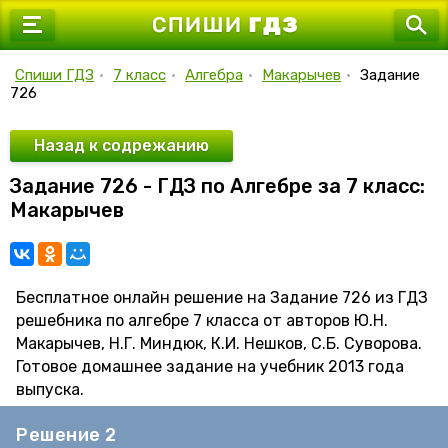
7 класс
8 класс
Спиши ГДЗ
•
7 класс
•
Алгебра
•
Макарычев
•
Задание
726
9 класс
10 класс
Назад к содрежанию
Задание 726 - ГДЗ по Алгебре за 7 класс:
11 класс
Макарычев
Бесплатное онлайн решение на Задание 726 из ГДЗ
решебника по алгебре 7 класса от авторов Ю.Н.
Макарычев, Н.Г. Миндюк, К.И. Нешков, С.Б. Суворова.
Готовое домашнее задание на учебник 2013 года
выпуска.
Решение 2