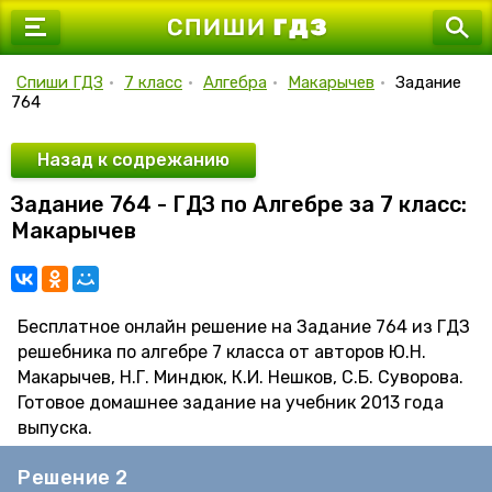
7 класс
8 класс
Спиши ГДЗ
•
7 класс
•
Алгебра
•
Макарычев
•
Задание
764
9 класс
10 класс
Назад к содрежанию
Задание 764 - ГДЗ по Алгебре за 7 класс:
11 класс
Макарычев
Бесплатное онлайн решение на Задание 764 из ГДЗ
решебника по алгебре 7 класса от авторов Ю.Н.
Макарычев, Н.Г. Миндюк, К.И. Нешков, С.Б. Суворова.
Готовое домашнее задание на учебник 2013 года
выпуска.
Решение 2