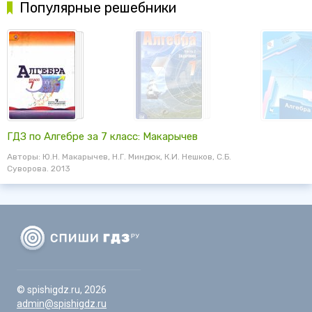
Популярные решебники
ГДЗ по Алгебре за 7 класс: Макарычев
Авторы: Ю.Н. Макарычев, Н.Г. Миндюк, К.И. Нешков, С.Б.
Суворова. 2013
© spishigdz.ru, 2026
admin@spishigdz.ru