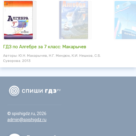
ГДЗ по Алгебре за 7 класс: Макарычев
Авторы: Ю.Н. Макарычев, Н.Г. Миндюк, К.И. Нешков, С.Б.
Суворова. 2013
© spishigdz.ru, 2026
admin@spishigdz.ru