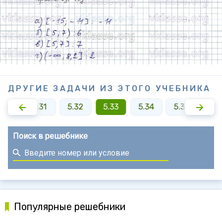
ДРУГИЕ ЗАДАЧИ ИЗ ЭТОГО УЧЕБНИКА
5.30
5.31
5.32
5.33
5.34
5.35
5.3
Поиск в решебнике
Популярные решебники