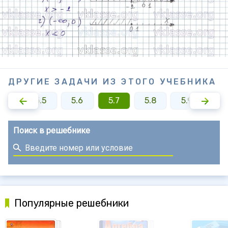
ДРУГИЕ ЗАДАЧИ ИЗ ЭТОГО УЧЕБНИКА
5.4
5.5
5.6
5.7
5.8
5.9
5.1
Поиск в решебнике
Популярные решебники