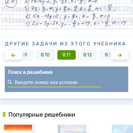
ДРУГИЕ ЗАДАЧИ ИЗ ЭТОГО УЧЕБНИКА
8.8
8.9
8.10
8.11
8.12
8.13
8.1
Поиск в решебнике
Популярные решебники