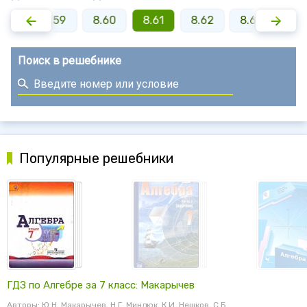
8.58
8.59
8.60
8.61
8.62
8.63
8.6
Поиск в решебнике
Популярные решебники
ГДЗ по Алгебре за 7 класс: Макарычев
Авторы: Ю.Н. Макарычев, Н.Г. Миндюк, К.И. Нешков, С.Б.