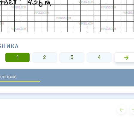
БНИКА
1
2
3
4