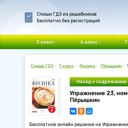
Спиши ГДЗ из решебников
Бесплатно без регистраций
5 класс
6 класс
7
Спиши ГДЗ
•
7 класс
•
Физика
•
Пёрышкин
•
Назад к содрежанию
Упражнение 23, номе
Пёрышкин
Бесплатное онлайн решение на Упражнение 2