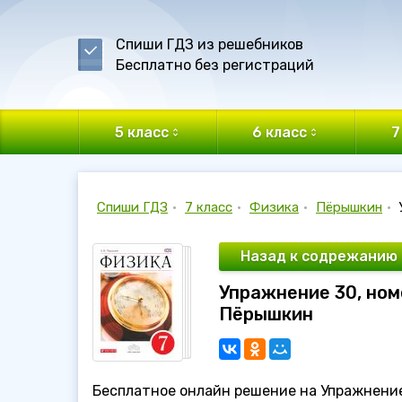
Спиши ГДЗ из решебников
Бесплатно без регистраций
5 класс
6 класс
7
Спиши ГДЗ
•
7 класс
•
Физика
•
Пёрышкин
•
Назад к содрежанию
Упражнение 30, номе
Пёрышкин
Бесплатное онлайн решение на Упражнение 3