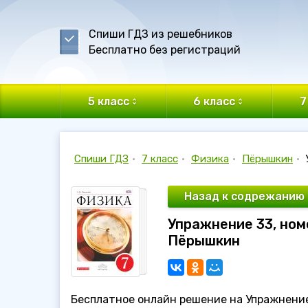
Спиши ГДЗ из решебников
Бесплатно без регистраций
5 класс
6 класс
7
Спиши ГДЗ
•
7 класс
•
Физика
•
Пёрышкин
•
Назад к содрежанию
Упражнение 33, номе
Пёрышкин
Бесплатное онлайн решение на Упражнение 3