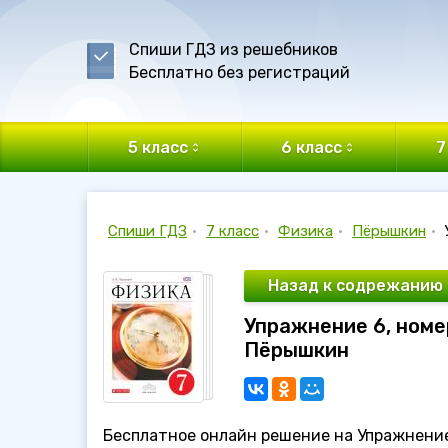
Спиши ГДЗ из решебников
Бесплатно без регистраций
5 класс
6 класс
7
Спиши ГДЗ
•
7 класс
•
Физика
•
Пёрышкин
•
Назад к содрежанию
Упражнение 6, номер
Пёрышкин
Бесплатное онлайн решение на Упражнение 6