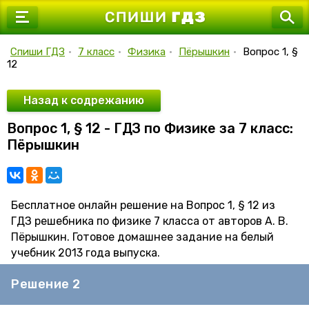
7 класс
8 класс
Спиши ГДЗ
•
7 класс
•
Физика
•
Пёрышкин
•
Вопрос 1, §
12
9 класс
10 класс
Назад к содрежанию
Вопрос 1, § 12 - ГДЗ по Физике за 7 класс:
11 класс
Пёрышкин
Бесплатное онлайн решение на Вопрос 1, § 12 из
ГДЗ решебника по физике 7 класса от авторов А. В.
Пёрышкин. Готовое домашнее задание на белый
учебник 2013 года выпуска.
Решение 2