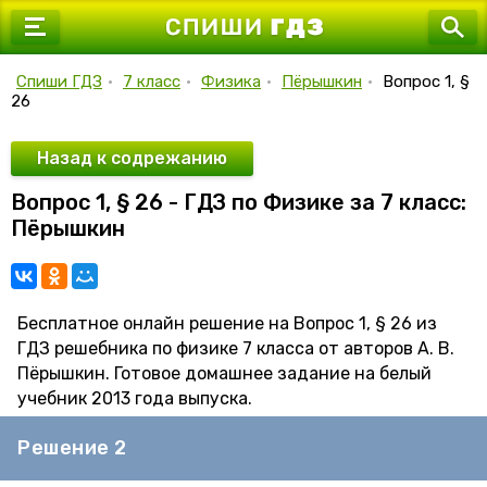
7 класс
8 класс
Спиши ГДЗ
•
7 класс
•
Физика
•
Пёрышкин
•
Вопрос 1, §
26
9 класс
10 класс
Назад к содрежанию
Вопрос 1, § 26 - ГДЗ по Физике за 7 класс:
11 класс
Пёрышкин
Бесплатное онлайн решение на Вопрос 1, § 26 из
ГДЗ решебника по физике 7 класса от авторов А. В.
Пёрышкин. Готовое домашнее задание на белый
учебник 2013 года выпуска.
Решение 2