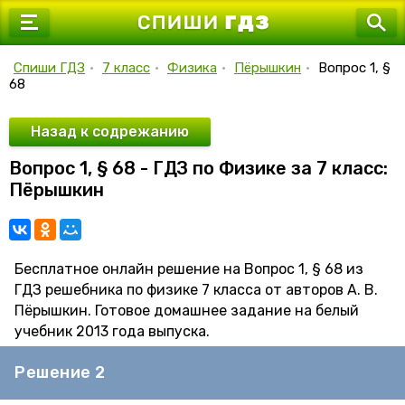
7 класс
8 класс
Спиши ГДЗ
•
7 класс
•
Физика
•
Пёрышкин
•
Вопрос 1, §
68
9 класс
10 класс
Назад к содрежанию
Вопрос 1, § 68 - ГДЗ по Физике за 7 класс:
11 класс
Пёрышкин
Бесплатное онлайн решение на Вопрос 1, § 68 из
ГДЗ решебника по физике 7 класса от авторов А. В.
Пёрышкин. Готовое домашнее задание на белый
учебник 2013 года выпуска.
Решение 2