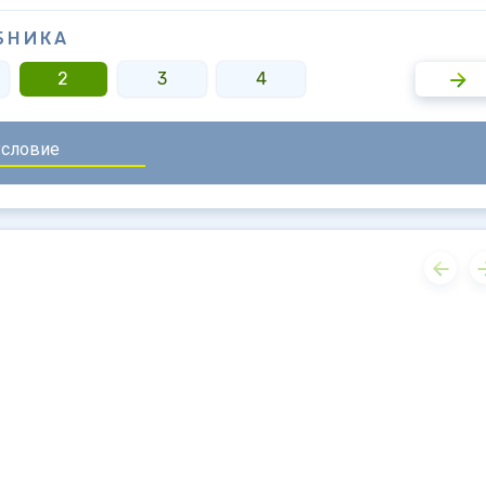
БНИКА
2
3
4