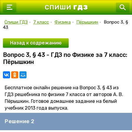
7 класс
8 класс
Спиши ГДЗ
•
7 класс
•
Физика
•
Пёрышкин
•
Вопрос 3, §
43
9 класс
10 класс
Назад к содрежанию
Вопрос 3, § 43 - ГДЗ по Физике за 7 класс:
11 класс
Пёрышкин
Бесплатное онлайн решение на Вопрос 3, § 43 из
ГДЗ решебника по физике 7 класса от авторов А. В.
Пёрышкин. Готовое домашнее задание на белый
учебник 2013 года выпуска.
Решение 2