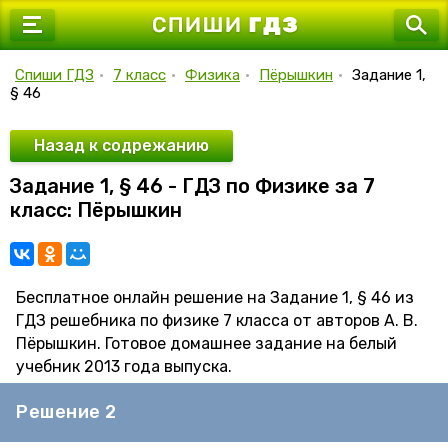
7 класс
8 класс
Спиши ГДЗ
•
7 класс
•
Физика
•
Пёрышкин
•
Задание 1,
§ 46
9 класс
10 класс
Назад к содрежанию
Задание 1, § 46 - ГДЗ по Физике за 7
11 класс
класс: Пёрышкин
Бесплатное онлайн решение на Задание 1, § 46 из
ГДЗ решебника по физике 7 класса от авторов А. В.
Пёрышкин. Готовое домашнее задание на белый
учебник 2013 года выпуска.
Решение 2