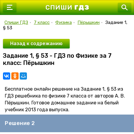
7 класс
8 класс
Спиши ГДЗ
•
7 класс
•
Физика
•
Пёрышкин
•
Задание 1,
§ 53
9 класс
10 класс
Назад к содрежанию
Задание 1, § 53 - ГДЗ по Физике за 7
11 класс
класс: Пёрышкин
Бесплатное онлайн решение на Задание 1, § 53 из
ГДЗ решебника по физике 7 класса от авторов А. В.
Пёрышкин. Готовое домашнее задание на белый
учебник 2013 года выпуска.
Решение 2