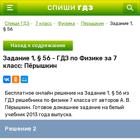
7 класс
8 класс
Спиши ГДЗ
•
7 класс
•
Физика
•
Пёрышкин
•
Задание 1,
§ 56
9 класс
10 класс
Назад к содрежанию
Задание 1, § 56 - ГДЗ по Физике за 7
11 класс
класс: Пёрышкин
Бесплатное онлайн решение на Задание 1, § 56 из
ГДЗ решебника по физике 7 класса от авторов А. В.
Пёрышкин. Готовое домашнее задание на белый
учебник 2013 года выпуска.
Решение 2