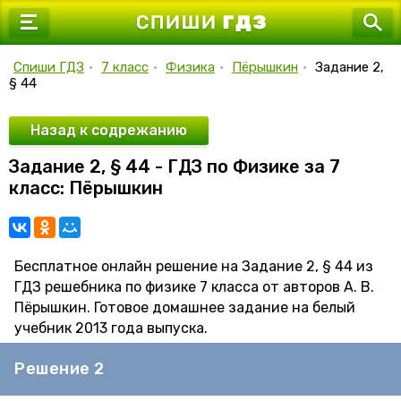
7 класс
8 класс
Спиши ГДЗ
•
7 класс
•
Физика
•
Пёрышкин
•
Задание 2,
§ 44
9 класс
10 класс
Назад к содрежанию
Задание 2, § 44 - ГДЗ по Физике за 7
11 класс
класс: Пёрышкин
Бесплатное онлайн решение на Задание 2, § 44 из
ГДЗ решебника по физике 7 класса от авторов А. В.
Пёрышкин. Готовое домашнее задание на белый
учебник 2013 года выпуска.
Решение 2