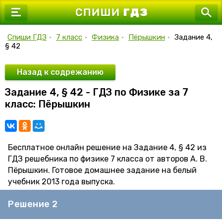
7 класс
8 класс
Спиши ГДЗ
•
7 класс
•
Физика
•
Пёрышкин
•
Задание 4,
§ 42
9 класс
10 класс
Назад к содрежанию
Задание 4, § 42 - ГДЗ по Физике за 7
11 класс
класс: Пёрышкин
Бесплатное онлайн решение на Задание 4, § 42 из
ГДЗ решебника по физике 7 класса от авторов А. В.
Пёрышкин. Готовое домашнее задание на белый
учебник 2013 года выпуска.
Решение 2