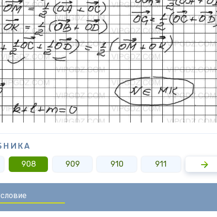
БНИКА
908
909
910
911
912