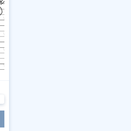
913
914
915
916
917