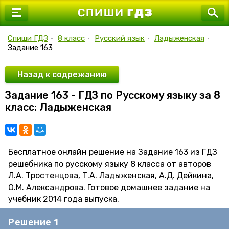
7 класс
8 класс
Спиши ГДЗ
•
8 класс
•
Русский язык
•
Ладыженская
•
Задание 163
9 класс
10 класс
Назад к содрежанию
Задание 163 - ГДЗ по Русскому языку за 8
11 класс
класс: Ладыженская
Бесплатное онлайн решение на Задание 163 из ГДЗ
решебника по русскому языку 8 класса от авторов
Л.А. Тростенцова, Т.А. Ладыженская, А.Д. Дейкина,
О.М. Александрова. Готовое домашнее задание на
учебник 2014 года выпуска.
Решение 1