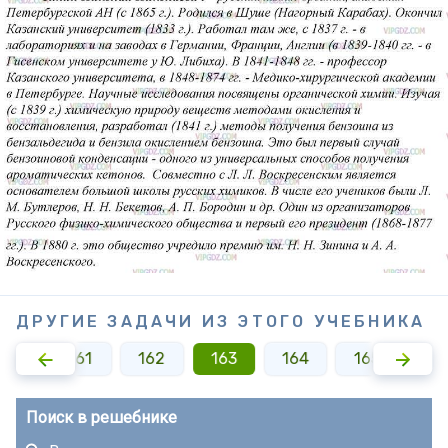
ДРУГИЕ ЗАДАЧИ ИЗ ЭТОГО УЧЕБНИКА
160
161
162
163
164
165
16
Поиск в решебнике