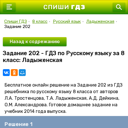
7 класс
8 класс
Спиши ГДЗ
•
8 класс
•
Русский язык
•
Ладыженская
•
Задание 202
9 класс
10 класс
Назад к содрежанию
Задание 202 - ГДЗ по Русскому языку за 8
11 класс
класс: Ладыженская
Бесплатное онлайн решение на Задание 202 из ГДЗ
решебника по русскому языку 8 класса от авторов
Л.А. Тростенцова, Т.А. Ладыженская, А.Д. Дейкина,
О.М. Александрова. Готовое домашнее задание на
учебник 2014 года выпуска.
Решение 1