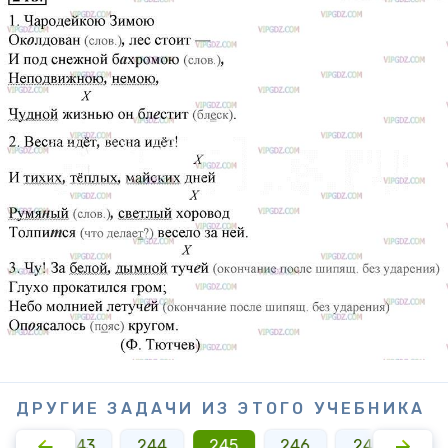
ДРУГИЕ ЗАДАЧИ ИЗ ЭТОГО УЧЕБНИКА
242
243
244
245
246
247
24