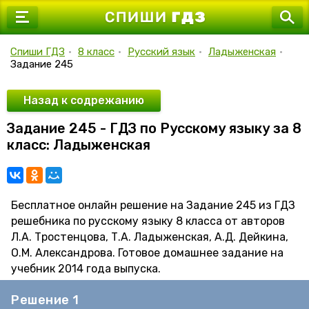
7 класс
8 класс
Спиши ГДЗ
•
8 класс
•
Русский язык
•
Ладыженская
•
Задание 245
9 класс
10 класс
Назад к содрежанию
Задание 245 - ГДЗ по Русскому языку за 8
11 класс
класс: Ладыженская
Бесплатное онлайн решение на Задание 245 из ГДЗ
решебника по русскому языку 8 класса от авторов
Л.А. Тростенцова, Т.А. Ладыженская, А.Д. Дейкина,
О.М. Александрова. Готовое домашнее задание на
учебник 2014 года выпуска.
Решение 1