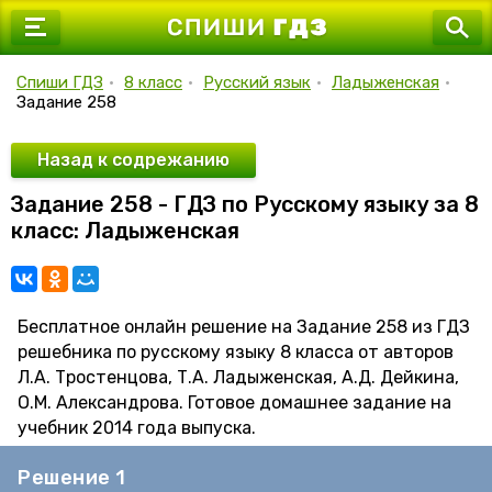
7 класс
8 класс
Спиши ГДЗ
•
8 класс
•
Русский язык
•
Ладыженская
•
Задание 258
9 класс
10 класс
Назад к содрежанию
Задание 258 - ГДЗ по Русскому языку за 8
11 класс
класс: Ладыженская
Бесплатное онлайн решение на Задание 258 из ГДЗ
решебника по русскому языку 8 класса от авторов
Л.А. Тростенцова, Т.А. Ладыженская, А.Д. Дейкина,
О.М. Александрова. Готовое домашнее задание на
учебник 2014 года выпуска.
Решение 1