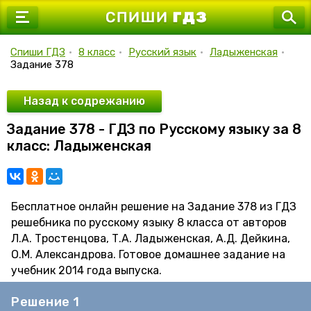
7 класс
8 класс
Спиши ГДЗ
•
8 класс
•
Русский язык
•
Ладыженская
•
Задание 378
9 класс
10 класс
Назад к содрежанию
Задание 378 - ГДЗ по Русскому языку за 8
11 класс
класс: Ладыженская
Бесплатное онлайн решение на Задание 378 из ГДЗ
решебника по русскому языку 8 класса от авторов
Л.А. Тростенцова, Т.А. Ладыженская, А.Д. Дейкина,
О.М. Александрова. Готовое домашнее задание на
учебник 2014 года выпуска.
Решение 1