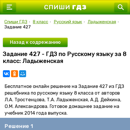
7 класс
8 класс
Спиши ГДЗ
•
8 класс
•
Русский язык
•
Ладыженская
•
Задание 427
9 класс
10 класс
Назад к содрежанию
Задание 427 - ГДЗ по Русскому языку за 8
11 класс
класс: Ладыженская
Бесплатное онлайн решение на Задание 427 из ГДЗ
решебника по русскому языку 8 класса от авторов
Л.А. Тростенцова, Т.А. Ладыженская, А.Д. Дейкина,
О.М. Александрова. Готовое домашнее задание на
учебник 2014 года выпуска.
Решение 1