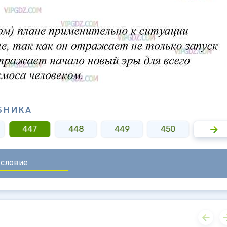
БНИКА
447
448
449
450
451