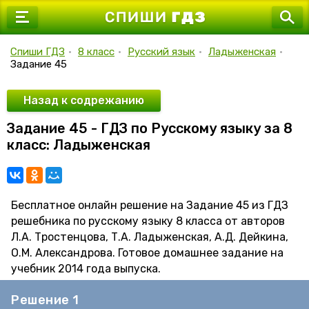
7 класс
8 класс
Спиши ГДЗ
•
8 класс
•
Русский язык
•
Ладыженская
•
Задание 45
9 класс
10 класс
Назад к содрежанию
Задание 45 - ГДЗ по Русскому языку за 8
11 класс
класс: Ладыженская
Бесплатное онлайн решение на Задание 45 из ГДЗ
решебника по русскому языку 8 класса от авторов
Л.А. Тростенцова, Т.А. Ладыженская, А.Д. Дейкина,
О.М. Александрова. Готовое домашнее задание на
учебник 2014 года выпуска.
Решение 1