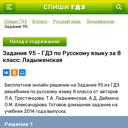
7 класс
8 класс
Спиши ГДЗ
•
8 класс
•
Русский язык
•
Ладыженская
•
Задание 95
9 класс
10 класс
Назад к содрежанию
Задание 95 - ГДЗ по Русскому языку за 8
11 класс
класс: Ладыженская
Бесплатное онлайн решение на Задание 95 из ГДЗ
решебника по русскому языку 8 класса от авторов
Л.А. Тростенцова, Т.А. Ладыженская, А.Д. Дейкина,
О.М. Александрова. Готовое домашнее задание на
учебник 2014 года выпуска.
Решение 1