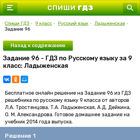
7 класс
8 класс
Спиши ГДЗ
•
9 класс
•
Русский язык
•
Ладыженская
•
Задание 96
9 класс
10 класс
Назад к содрежанию
Задание 96 - ГДЗ по Русскому языку за 9
11 класс
класс: Ладыженская
Бесплатное онлайн решение на Задание 96 из ГДЗ
решебника по русскому языку 9 класса от авторов
Л.А. Тростенцова, Т.А. Ладыженская, А.Д. Дейкина,
О. М. Александрова. Готовое домашнее задание на
учебник 2014 года выпуска.
Решение 1