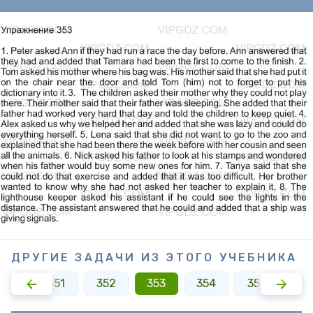
ДРУГИЕ ЗАДАЧИ ИЗ ЭТОГО УЧЕБНИКА
350
351
352
353
354
355
35