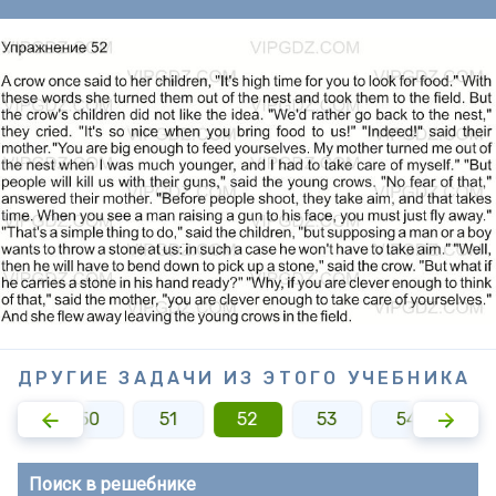
ДРУГИЕ ЗАДАЧИ ИЗ ЭТОГО УЧЕБНИКА
49
50
51
52
53
54
5
Поиск в решебнике