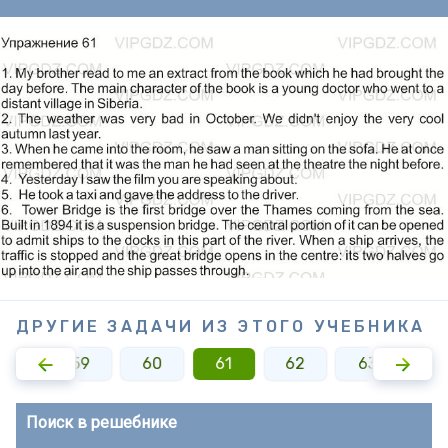
ДРУГИЕ ЗАДАЧИ ИЗ ЭТОГО УЧЕБНИКА
58
59
60
61
62
63
6
Поиск в решебнике