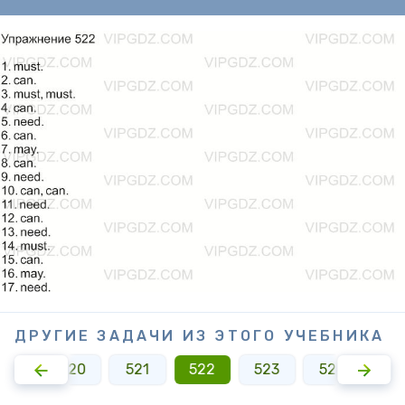
ДРУГИЕ ЗАДАЧИ ИЗ ЭТОГО УЧЕБНИКА
519
520
521
522
523
524
52