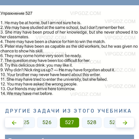
ДРУГИЕ ЗАДАЧИ ИЗ ЭТОГО УЧЕБНИКА
524
525
526
527
528
529
53