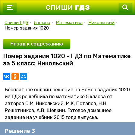
7 класс
8 класс
Спиши ГДЗ
•
5 класс
•
Математика
•
Никольский
•
Номер задания 1020
9 класс
10 класс
Назад к содрежанию
Номер задания 1020 - ГДЗ по Математике
11 класс
за 5 класс: Никольский
Бесплатное онлайн решение на Номер задания 1020
из ГДЗ решебника по математике 5 класса от
авторов С.М. Никольский, М.К, Потапов, Н.Н.
Решетников, А.В. Шевкин. Готовое домашнее
задание на учебник 2015 года выпуска.
Решение 3