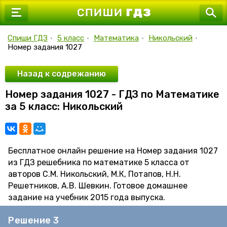
7 класс
8 класс
Спиши ГДЗ
•
5 класс
•
Математика
•
Никольский
•
Номер задания 1027
9 класс
10 класс
Назад к содрежанию
Номер задания 1027 - ГДЗ по Математике
11 класс
за 5 класс: Никольский
Бесплатное онлайн решение на Номер задания 1027
из ГДЗ решебника по математике 5 класса от
авторов С.М. Никольский, М.К, Потапов, Н.Н.
Решетников, А.В. Шевкин. Готовое домашнее
задание на учебник 2015 года выпуска.
Решение 3