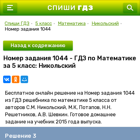
7 класс
8 класс
Спиши ГДЗ
•
5 класс
•
Математика
•
Никольский
•
Номер задания 1044
9 класс
10 класс
Назад к содрежанию
Номер задания 1044 - ГДЗ по Математике
11 класс
за 5 класс: Никольский
Бесплатное онлайн решение на Номер задания 1044
из ГДЗ решебника по математике 5 класса от
авторов С.М. Никольский, М.К, Потапов, Н.Н.
Решетников, А.В. Шевкин. Готовое домашнее
задание на учебник 2015 года выпуска.
Решение 3