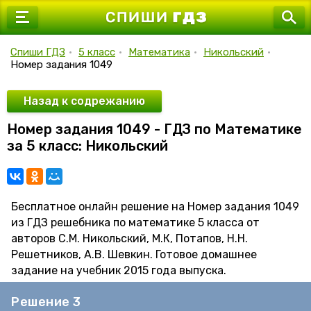
7 класс
8 класс
Спиши ГДЗ
•
5 класс
•
Математика
•
Никольский
•
Номер задания 1049
9 класс
10 класс
Назад к содрежанию
Номер задания 1049 - ГДЗ по Математике
11 класс
за 5 класс: Никольский
Бесплатное онлайн решение на Номер задания 1049
из ГДЗ решебника по математике 5 класса от
авторов С.М. Никольский, М.К, Потапов, Н.Н.
Решетников, А.В. Шевкин. Готовое домашнее
задание на учебник 2015 года выпуска.
Решение 3