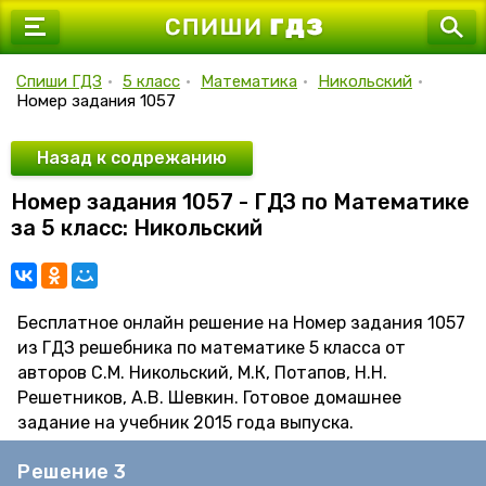
7 класс
8 класс
Спиши ГДЗ
•
5 класс
•
Математика
•
Никольский
•
Номер задания 1057
9 класс
10 класс
Назад к содрежанию
Номер задания 1057 - ГДЗ по Математике
11 класс
за 5 класс: Никольский
Бесплатное онлайн решение на Номер задания 1057
из ГДЗ решебника по математике 5 класса от
авторов С.М. Никольский, М.К, Потапов, Н.Н.
Решетников, А.В. Шевкин. Готовое домашнее
задание на учебник 2015 года выпуска.
Решение 3