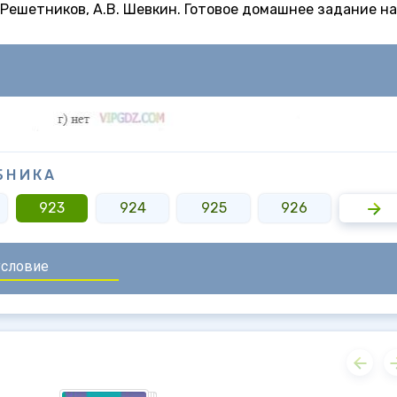
Н. Решетников, А.В. Шевкин. Готовое домашнее задание на
БНИКА
923
924
925
926
927