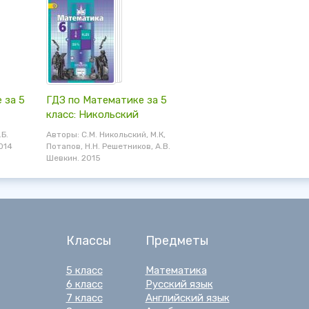
 за 5
ГДЗ по Математике за 5
класс: Никольский
.Б.
Авторы: С.М. Никольский, М.К,
014
Потапов, Н.Н. Решетников, А.В.
Шевкин. 2015
Классы
Предметы
5 класс
Математика
6 класс
Русский язык
7 класс
Английский язык