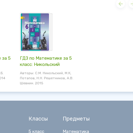
 за 5
ГДЗ по Математике за 5
класс: Никольский
.Б.
Авторы: С.М. Никольский, М.К,
014
Потапов, Н.Н. Решетников, А.В.
Шевкин. 2015
Классы
Предметы
5 класс
Математика