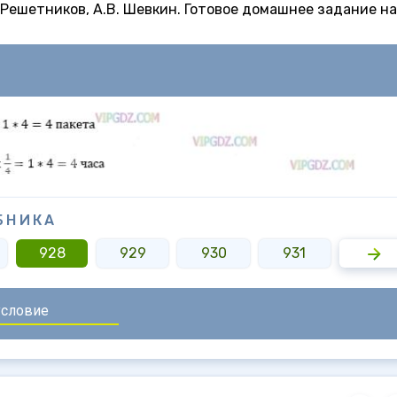
Н. Решетников, А.В. Шевкин. Готовое домашнее задание на
БНИКА
928
929
930
931
932