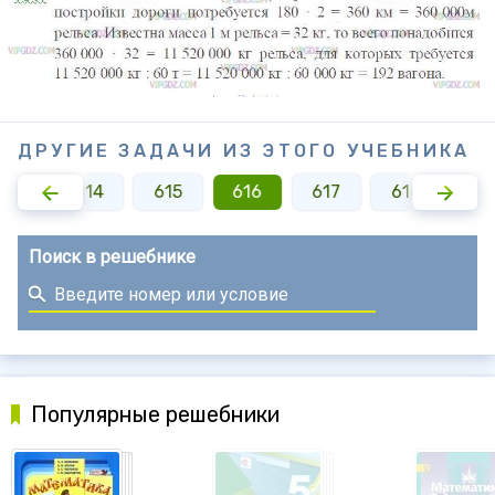
ДРУГИЕ ЗАДАЧИ ИЗ ЭТОГО УЧЕБНИКА
613
614
615
616
617
618
61
Поиск в решебнике
Популярные решебники