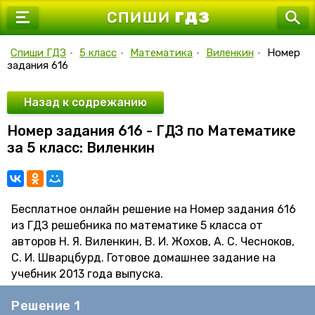
7 класс
8 класс
Спиши ГДЗ
•
5 класс
•
Математика
•
Виленкин
•
Номер
задания 616
9 класс
10 класс
Назад к содрежанию
Номер задания 616 - ГДЗ по Математике
11 класс
за 5 класс: Виленкин
Бесплатное онлайн решение на Номер задания 616
из ГДЗ решебника по математике 5 класса от
авторов Н. Я. Виленкин, В. И. Жохов, А. С. Чесноков,
С. И. Шварцбурд. Готовое домашнее задание на
учебник 2013 года выпуска.
Решение 1