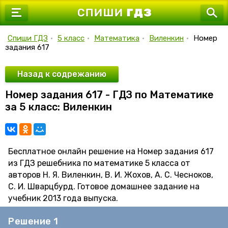
7 класс
8 класс
Спиши ГДЗ
•
5 класс
•
Математика
•
Виленкин
•
Номер
задания 617
9 класс
10 класс
Назад к содрежанию
Номер задания 617 - ГДЗ по Математике
11 класс
за 5 класс: Виленкин
Бесплатное онлайн решение на Номер задания 617
из ГДЗ решебника по математике 5 класса от
авторов Н. Я. Виленкин, В. И. Жохов, А. С. Чесноков,
С. И. Шварцбурд. Готовое домашнее задание на
учебник 2013 года выпуска.
Решение 1